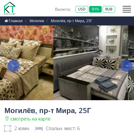
Валюта:
USD
BYN
RUB
Главная
Могилев
Могилёв, пр-т Мира, 25Г
Могилёв, пр-т Мира, 25Г
смотреть на карте
2 комн.
Cпальн. мест: 6